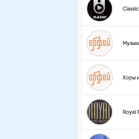
Classi
Музык
Хоры 
Royal 