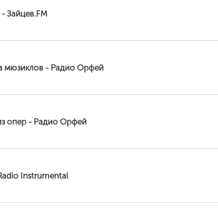
c - Зайцев.FM
а мюзиклов - Радио Орфей
из опер - Радио Орфей
Radio Instrumental