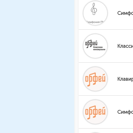
Симфо
Класс
Клави
Симфо