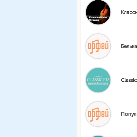
Класси
Бельк
Classi
Попул