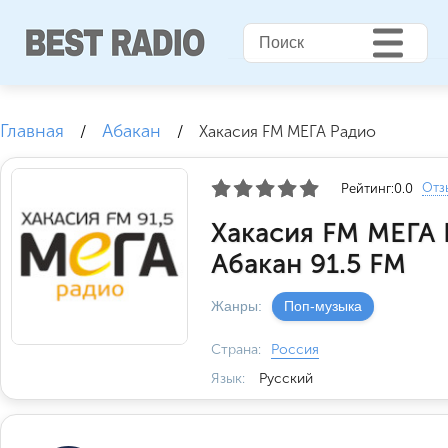
Главная
Абакан
/
/
Хакасия FM МЕГА Радио
Отз
Рейтинг:
0.0
Хакасия FM МЕГА
Абакан 91.5 FM
Жанры:
Поп-музыка
Страна:
Россия
Язык:
Русский