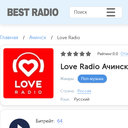
Главная
Ачинск
/
/
Love Radio
Отз
Рейтинг:
0.0
Love Radio Ачинск
Жанры:
Поп-музыка
Страна:
Россия
Язык:
Русский
Битрейт:
64