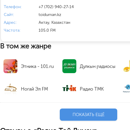
Телефон:
+7 (702) 940-27-14
Сайт:
toiduman.kz
Адрес:
Актау, Казахстан
Частота:
105.0 FM
В том же жанре
Этника - 101.ru
Дулкын радиосы
Ногай Эл FM
Радио ТМК
ПОКАЗАТЬ ЕЩЁ