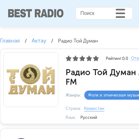
Главная
Актау
/
/
Радио Той Думан
Отз
Рейтинг:
0.0
Радио Той Думан 
FM
Жанры:
Фолк и этническая музы
Страна:
Казахстан
Язык:
Русский