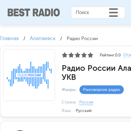
Главная
Алапаевск
/
/
Радио России
Отз
Рейтинг:
0.0
Радио России Ала
УКВ
Жанры:
Разговорное радио
Страна:
Россия
Язык:
Русский