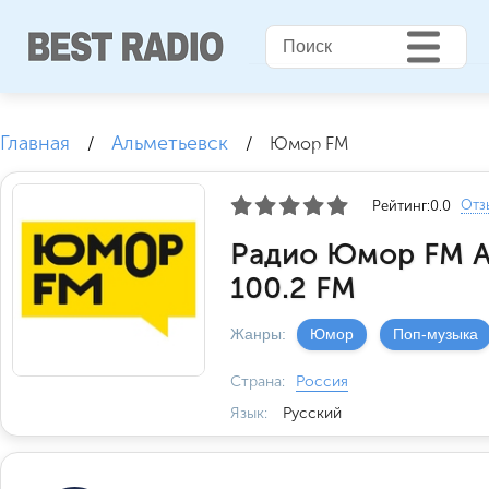
Главная
Альметьевск
/
/
Юмор FM
Отз
Рейтинг:
0.0
Радио Юмор FM А
100.2 FM
Жанры:
Юмор
Поп-музыка
Страна:
Россия
Язык:
Русский