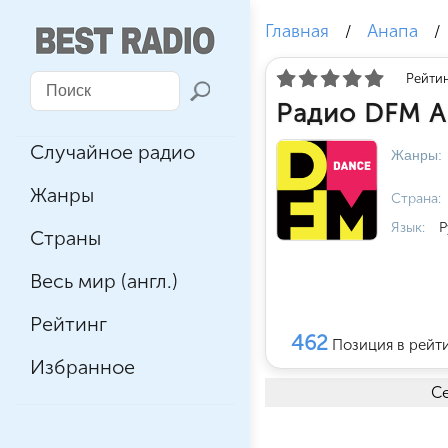
Главная
Анапа
/
/
Рейтин
Радио DFM А
Случайное радио
Жанры:
Жанры
Страна:
Язык:
Р
Страны
Весь мир (англ.)
Рейтинг
462
Позиция в рейт
Избранное
Се