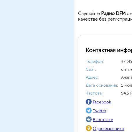
Cлушайте
Радио DFM
он
качестве без регистрац
Контактная инфо
Телефон:
+7 (4
Сайт:
dfm.r
Адрес:
Анапа
Дата основания:
1 июл
Частота:
94.5 
Facebook
Twitter
Вконтакте
Одноклассники