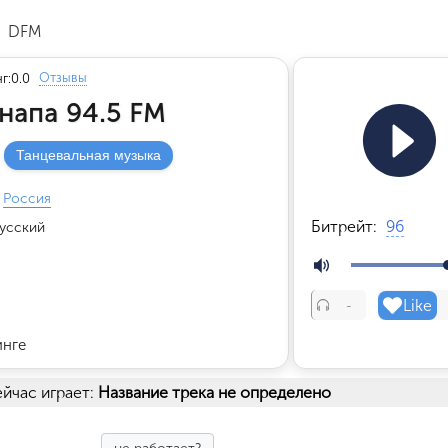
DFM
Отзывы
г:
0.0
напа 94.5 FM
Танцевальная музыка
Россия
Битрейт:
96
усский
Like
-
инге
йчас играет:
Название трека не определено