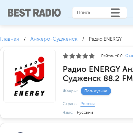
Главная
Анжеро-Судженск
/
/
Радио ENERGY
Отз
Рейтинг:
0.0
Радио ENERGY Ан
Судженск 88.2 FM
Жанры:
Поп-музыка
Страна:
Россия
Язык:
Русский