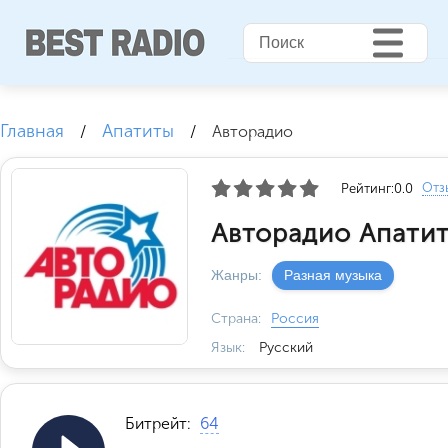
Главная
Апатиты
/
/
Авторадио
Отз
Рейтинг:
0.0
Авторадио Апатит
Жанры:
Разная музыка
Страна:
Россия
Язык:
Русский
Битрейт:
64