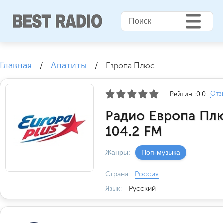
Главная
Апатиты
/
/
Европа Плюс
Отз
Рейтинг:
0.0
Радио Европа Пл
104.2 FM
Жанры:
Поп-музыка
Страна:
Россия
Язык:
Русский