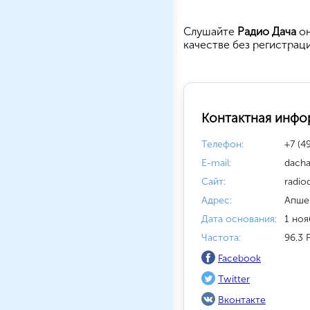
Cлушайте
Радио Дача
он
качестве без регистрац
Контактная инфо
Телефон:
+7 (4
E-mail:
dacha
Сайт:
radio
Адрес:
Апше
Дата основания:
1 ноя
Частота:
96.3 
Facebook
Twitter
Вконтакте