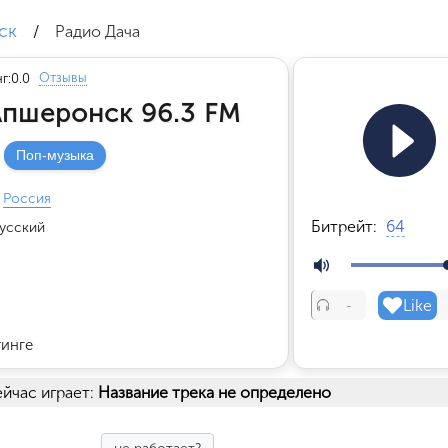
ск
/
Радио Дача
Отзывы
г:
0.0
Апшеронск 96.3 FM
Поп-музыка
Россия
Битрейт:
64
усский
Like
-
тинге
йчас играет:
Название трека не определено