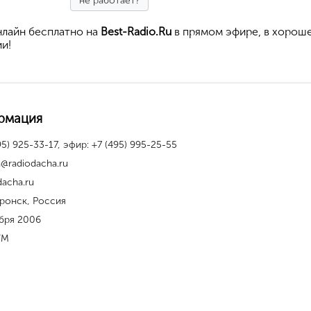
не работает?
лайн бесплатно на
Best-Radio.Ru
в прямом эфире, в хорош
ии!
рмация
95) 925-33-17, эфир: +7 (495) 995-25-55
@radiodacha.ru
dacha.ru
ронск, Россия
бря 2006
FM