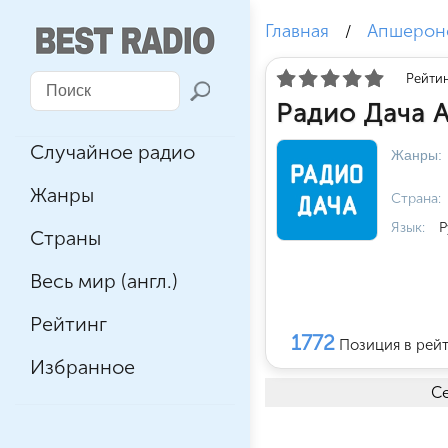
Главная
Апшерон
/
Рейтин
Радио Дача 
Случайное радио
Жанры:
Жанры
Страна:
Язык:
Р
Страны
Весь мир (англ.)
Рейтинг
1772
Позиция в рей
Избранное
Се