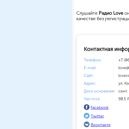
Cлушайте
Радио Love
он
качестве без регистрац
Контактная инфо
Телефон:
+7 (8
E-mail:
love@
Сайт:
lover
Адрес:
ул. К
Дата основания:
сент.
Частота:
98.5 
Facebook
Twitter
Вконтакте