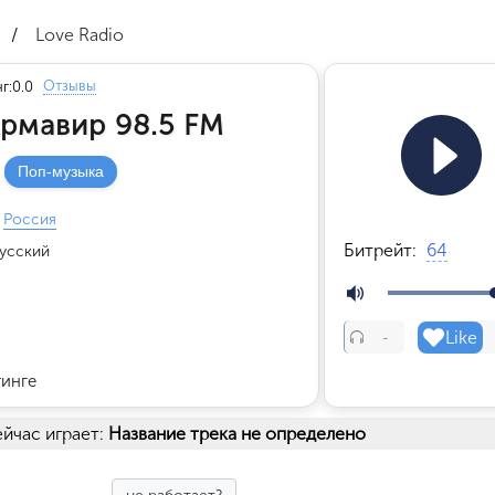
/
Love Radio
Отзывы
г:
0.0
Армавир 98.5 FM
Поп-музыка
Россия
Битрейт:
64
усский
Like
-
тинге
йчас играет:
Название трека не определено