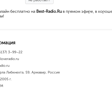
не работает?
лайн бесплатно на
Best-Radio.Ru
в прямом эфире, в хорош
ии!
рмация
6137) 3–99–22
loveradio.ru
adio.ru
арла Либкнехта, 59, Армавир, Россия
 2005 г.
FM