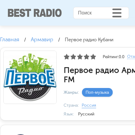
Главная
Армавир
/
/
Первое радио Кубани
Отз
Рейтинг:
0.0
Первое радио Арм
FM
Жанры:
Поп-музыка
Страна:
Россия
Язык:
Русский