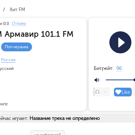
/
Хит FM
Отзывы
г:
0.0
M Армавир 101.1 FM
Поп-музыка
Россия
Битрейт:
96
усский
Like
-
инге
йчас играет:
Название трека не определено