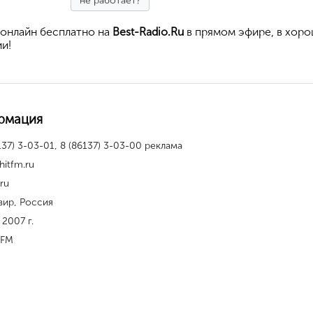
не работает?
онлайн бесплатно на
Best-Radio.Ru
в прямом эфире, в хор
ии!
рмация
137) 3-03-01, 8 (86137) 3-03-00 реклама
hitfm.ru
.ru
вир, Россия
 2007 г.
 FM