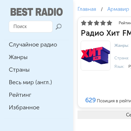
Главная
Армавир
/
Рейтин
Радио Хит F
Случайное радио
Жанры:
Жанры
Страна:
Язык:
Р
Страны
Весь мир (англ.)
Рейтинг
629
Позиция в рейт
Избранное
Се