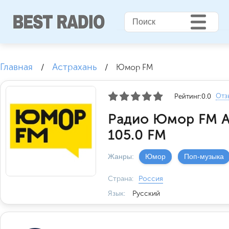
Главная
Астрахань
/
/
Юмор FM
Отз
Рейтинг:
0.0
Радио Юмор FM А
105.0 FM
Жанры:
Юмор
Поп-музыка
Страна:
Россия
Язык:
Русский