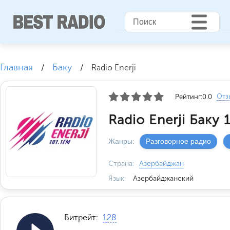
Главная
Баку
/
/
Radio Enerji
Отз
Рейтинг:
0.0
Radio Enerji Баку 
Жанры:
Разговорное радио
Страна:
Азербайджан
Язык:
Азербайджанский
Битрейт:
128