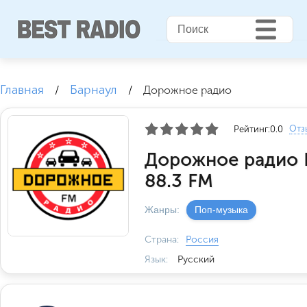
Главная
Барнаул
/
/
Дорожное радио
Отз
Рейтинг:
0.0
Дорожное радио 
88.3 FM
Жанры:
Поп-музыка
Страна:
Россия
Язык:
Русский