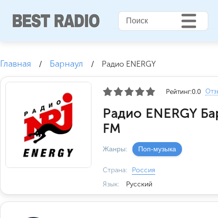
Главная
Барнаул
/
/
Радио ENERGY
Отз
Рейтинг:
0.0
Радио ENERGY Бар
FM
Жанры:
Поп-музыка
Страна:
Россия
Язык:
Русский