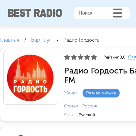
Главная
Барнаул
/
/
Радио Гордость
Отз
Рейтинг:
0.0
Радио Гордость Б
FM
Жанры:
Разная музыка
Страна:
Россия
Язык:
Русский