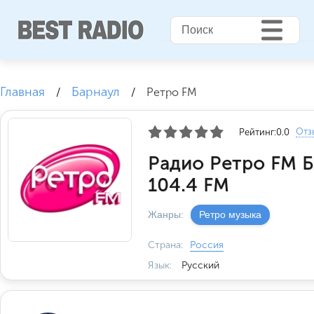
Главная
Барнаул
/
/
Ретро FM
Отз
Рейтинг:
0.0
Радио Ретро FM Б
104.4 FM
Жанры:
Ретро музыка
Страна:
Россия
Язык:
Русский