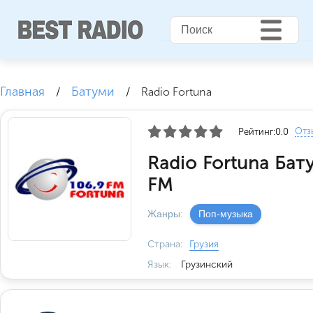
Главная
Батуми
/
/
Radio Fortuna
Отз
Рейтинг:
0.0
Radio Fortuna Бат
FM
Жанры:
Поп-музыка
Страна:
Грузия
Язык:
Грузинский