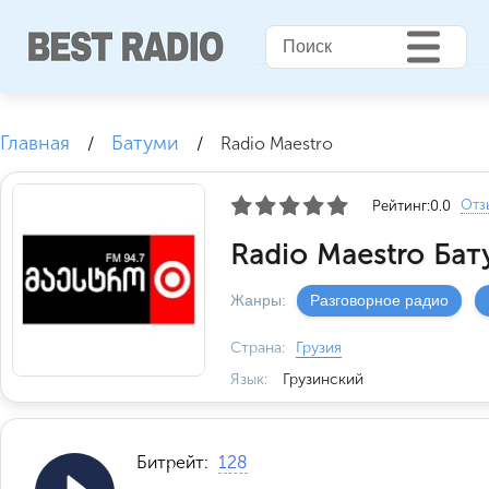
Главная
Батуми
/
/
Radio Maestro
Отз
Рейтинг:
0.0
Radio Maestro Бат
Жанры:
Разговорное радио
Страна:
Грузия
Язык:
Грузинский
Битрейт:
128