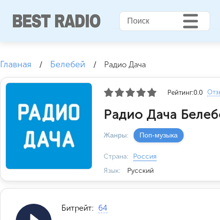
Главная
Белебей
/
/
Радио Дача
Отз
Рейтинг:
0.0
Радио Дача Белеб
Жанры:
Поп-музыка
Страна:
Россия
Язык:
Русский
Битрейт:
64