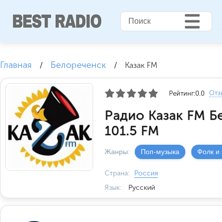
Главная
Белореченск
/
/
Казак FM
Отз
Рейтинг:
0.0
Радио Казак FM Б
101.5 FM
Жанры:
Поп-музыка
Фолк и
Страна:
Россия
Язык:
Русский