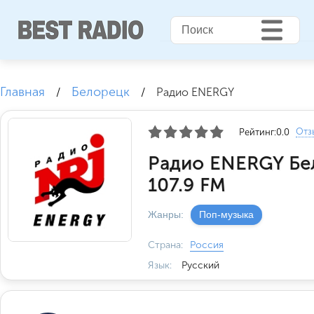
Главная
Белорецк
/
/
Радио ENERGY
Отз
Рейтинг:
0.0
Радио ENERGY Бе
107.9 FM
Жанры:
Поп-музыка
Страна:
Россия
Язык:
Русский