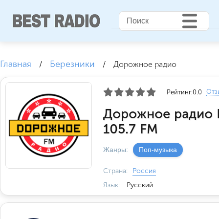
Главная
Березники
/
/
Дорожное радио
Отз
Рейтинг:
0.0
Дорожное радио 
105.7 FM
Жанры:
Поп-музыка
Страна:
Россия
Язык:
Русский