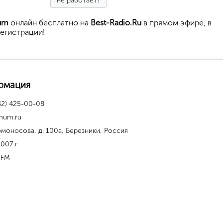
не работает?
um
онлайн бесплатно на
Best-Radio.Ru
в прямом эфире, в
егистрации!
рмация
42) 425-00-08
mum.ru
омоносова, д. 100а, Березники, Россия
2007 г.
 FM