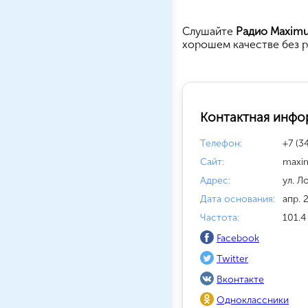
Cлушайте
Радио Maxim
хорошем качестве без р
Контактная инфо
Телефон:
+7 (3
Сайт:
maxi
Адрес:
ул. Л
Дата основания:
апр. 
Частота:
101.4
Facebook
Twitter
Вконтакте
Одноклассники