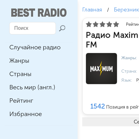
Главная
Березни
/
Рейтин
Радио Maxim
FM
Случайное радио
Жанры:
Жанры
Страна:
Страны
Язык:
Р
Весь мир (англ.)
Рейтинг
1542
Позиция в рей
Избранное
Се