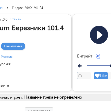
ки
/
Радио MAXIMUM
Отзывы
г:
0.0
um Березники 101.4
Рок-музыка
Битрейт:
96
Россия
усский
Like
-
тинге
йчас играет:
Название трека не определено