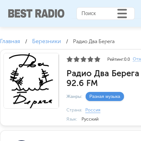
Главная
Березники
/
/
Радио Два Берега
Отз
Рейтинг:
0.0
Радио Два Берега
92.6 FM
Жанры:
Разная музыка
Страна:
Россия
Язык:
Русский