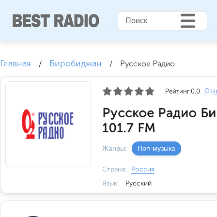
Главная
Биробиджан
/
/
Русское Радио
Отз
Рейтинг:
0.0
Русское Радио Б
101.7 FM
Жанры:
Поп-музыка
Страна:
Россия
Язык:
Русский