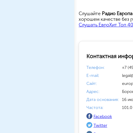
Cлушайте
Радио Европ
хорошем качестве без р
Слушать ЕвроХит Топ 40
Контактная инфо
Телефон:
+7 (4
E-mail:
legal
Сайт:
europ
Адрес:
Боро
Дата основания:
16 ию
Частота:
101.0
Facebook
Twitter