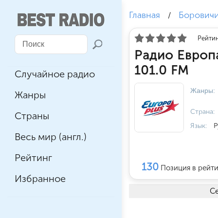
Главная
Борович
/
Рейтин
Радио Европ
101.0 FM
Случайное радио
Жанры:
Жанры
Страна:
Страны
Язык:
Р
Весь мир (англ.)
Рейтинг
130
Позиция в рейт
Избранное
Се