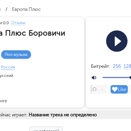
и
/
Европа Плюс
Отзывы
г:
0.0
а Плюс Боровичи
Поп-музыка
Битрейт:
256
12
Россия
усский
Like
-
инге
йчас играет:
Название трека не определено