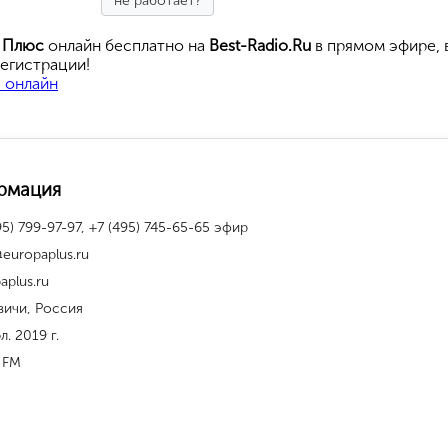
не работает?
а Плюс
онлайн бесплатно на
Best-Radio.Ru
в прямом эфире, 
егистрации!
 онлайн
рмация
95) 799-97-97, +7 (495) 745-65-65 эфир
@europaplus.ru
aplus.ru
вичи, Россия
л. 2019 г.
 FM