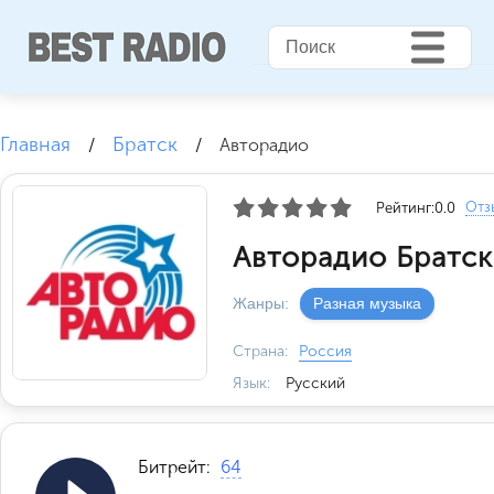
Главная
Братск
/
/
Авторадио
Отз
Рейтинг:
0.0
Авторадио Братск
Жанры:
Разная музыка
Страна:
Россия
Язык:
Русский
Битрейт:
64