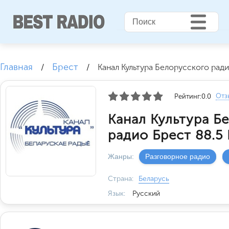
Главная
Брест
/
/
Канал Культура Белорусского рад
Отз
Рейтинг:
0.0
Канал Культура Б
радио Брест 88.5
Жанры:
Разговорное радио
Страна:
Беларусь
Язык:
Русский