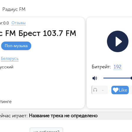
Радиус FM
Отзывы
г:
0.0
с FM Брест 103.7 FM
Поп-музыка
Беларусь
Битрейт:
192
усский
Like
-
тинге
йчас играет:
Название трека не определено