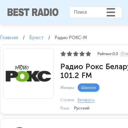
Главная
Брест
/
/
Радио РОКС-М
Отз
Рейтинг:
0.0
Радио Рокс Белар
101.2 FM
Жанры:
Шансон
Страна:
Беларусь
Язык:
Русский