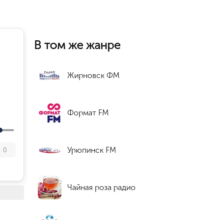
В том же жанре
Жирновск ФМ
Формат FM
Урюпинск FM
0
Чайная роза радио