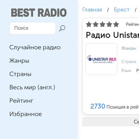
Главная
Брест
/
/
Рейтин
Радио Unista
Случайное радио
Жанры:
Жанры
Страна:
Язык:
Р
Страны
Весь мир (англ.)
Рейтинг
2730
Позиция в рей
Избранное
Се