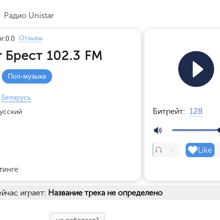
Радио Unistar
Отзывы
г:
0.0
r Брест 102.3 FM
Поп-музыка
Беларусь
Битрейт:
128
усский
Like
-
тинге
йчас играет:
Название трека не определено