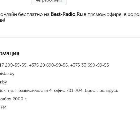
не работает?
онлайн бесплатно на
Best-Radio.Ru
в прямом эфире, в хор
ии!
рмация
17 209-55-55, +375 29 690-99-55, +375 33 690-99-55
istar.by
r.by
нск, пр. Независимости 4, офис 701-704, Брест, Беларусь
кабря 2000 г.
 FM