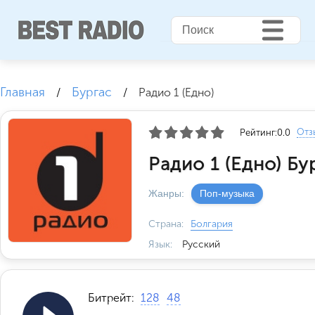
Главная
Бургас
/
/
Радио 1 (Едно)
Отз
Рейтинг:
0.0
Радио 1 (Едно) Бу
Жанры:
Поп-музыка
Страна:
Болгария
Язык:
Русский
Битрейт:
128
48