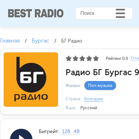
Главная
Бургас
/
/
БГ Радио
Отз
Рейтинг:
0.0
Радио БГ Бургас 9
Жанры:
Поп-музыка
Страна:
Болгария
Язык:
Русский
Битрейт:
128
48