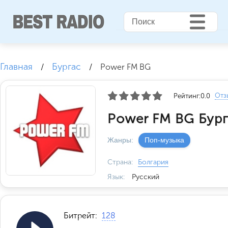
Главная
Бургас
/
/
Power FM BG
Отз
Рейтинг:
0.0
Power FM BG Бург
Жанры:
Поп-музыка
Страна:
Болгария
Язык:
Русский
Битрейт:
128