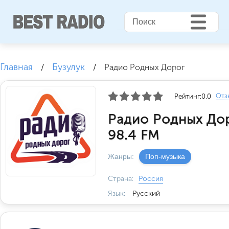
Главная
Бузулук
/
/
Радио Родных Дорог
Отз
Рейтинг:
0.0
Радио Родных Дор
98.4 FM
Жанры:
Поп-музыка
Страна:
Россия
Язык:
Русский