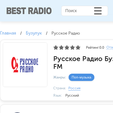
Главная
Бузулук
/
/
Русское Радио
Отз
Рейтинг:
0.0
Русское Радио Бу
FM
Жанры:
Поп-музыка
Страна:
Россия
Язык:
Русский