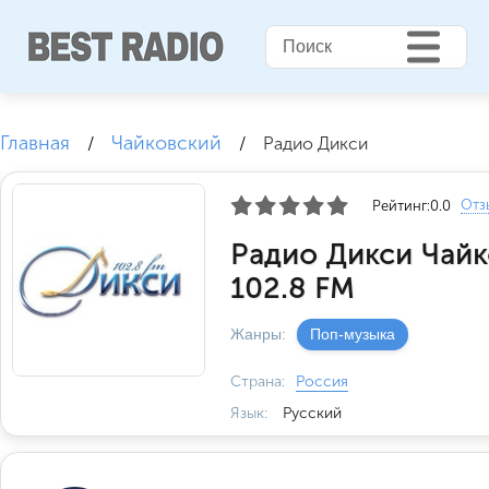
Главная
Чайковский
/
/
Радио Дикси
Отз
Рейтинг:
0.0
Радио Дикси Чай
102.8 FM
Жанры:
Поп-музыка
Страна:
Россия
Язык:
Русский