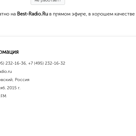
не работает?
атно на
Best-Radio.Ru
в прямом эфире, в хорошем качестве
рмация
95) 232-16-36, +7 (495) 232-16-32
dio.ru
овский, Россия
яб. 2015 г.
 FM