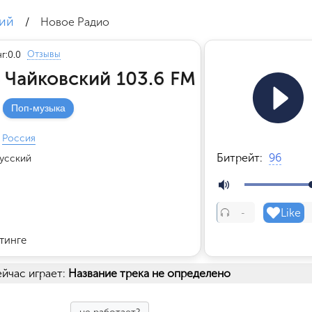
ий
/
Новое Радио
Отзывы
г:
0.0
 Чайковский 103.6 FM
Поп-музыка
Россия
Битрейт:
96
усский
Like
-
тинге
йчас играет:
Название трека не определено