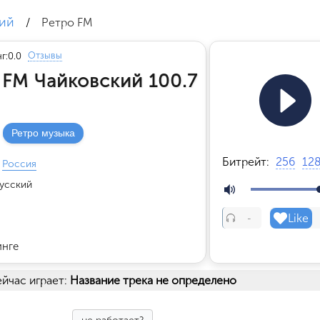
ий
/
Ретро FM
Отзывы
г:
0.0
 FM Чайковский 100.7
Ретро музыка
Битрейт:
256
12
Россия
усский
Like
-
инге
йчас играет:
Название трека не определено