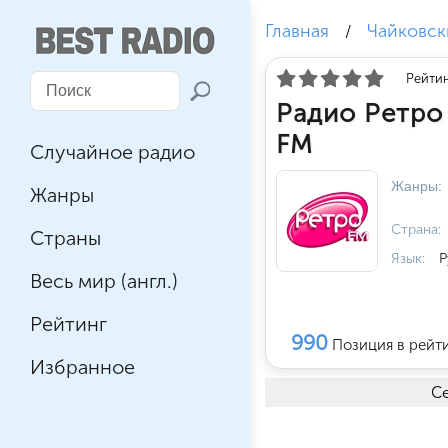
Главная
Чайковск
/
Рейтин
Радио Ретро
FM
Случайное радио
Жанры:
Жанры
Страна:
Страны
Язык:
Р
Весь мир (англ.)
Рейтинг
990
Позиция в рейт
Избранное
Се