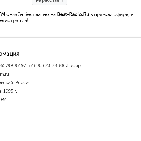
не работает?
FM
онлайн бесплатно на
Best-Radio.Ru
в прямом эфире, в
егистрации!
рмация
95) 799-97-97, +7 (495) 23-24-88-3 эфир
fm.ru
овский, Россия
. 1995 г.
 FM