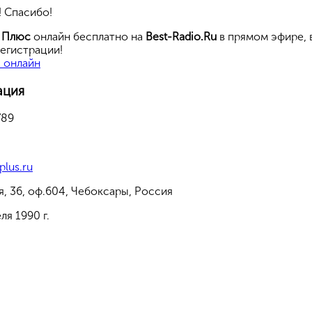
 Спасибо!
а Плюс
онлайн бесплатно на
Best-Radio.Ru
в прямом эфире, 
егистрации!
 онлайн
ация
789
plus.ru
я, 36, оф.604, Чебоксары, Россия
ля 1990 г.