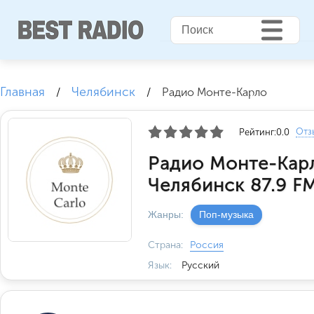
Главная
Челябинск
/
/
Радио Монте-Карло
Отз
Рейтинг:
0.0
Радио Монте-Кар
Челябинск 87.9 F
Жанры:
Поп-музыка
Страна:
Россия
Язык:
Русский