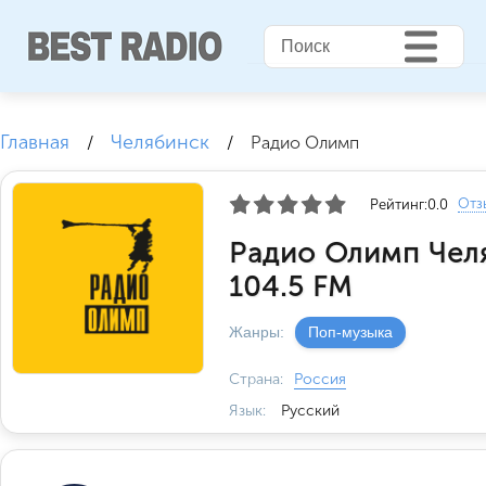
Главная
Челябинск
/
/
Радио Олимп
Отз
Рейтинг:
0.0
Радио Олимп Чел
104.5 FM
Жанры:
Поп-музыка
Страна:
Россия
Язык:
Русский