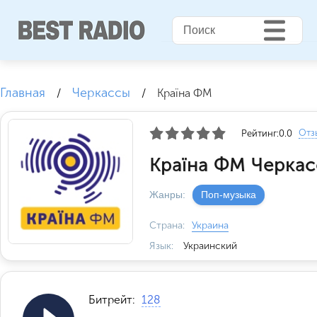
Главная
Черкассы
/
/
Країна ФМ
Отз
Рейтинг:
0.0
Країна ФМ Черкас
Жанры:
Поп-музыка
Страна:
Украина
Язык:
Украинский
Битрейт:
128