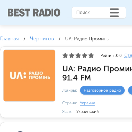
Главная
Чернигов
/
/
UA: Радио Проминь
Отз
Рейтинг:
0.0
UA: Радио Проми
91.4 FM
Жанры:
Разговорное радио
Страна:
Украина
Язык:
Украинский