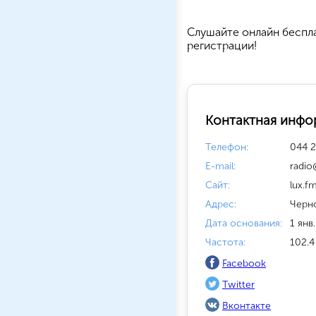
Cлушайте
онлайн беспл
регистрации!
Контактная инфо
Телефон:
044 2
E-mail:
radio
Сайт:
lux.f
Адрес:
Черн
Дата основания:
1 янв.
Частота:
102.4
Facebook
Twitter
Вконтакте