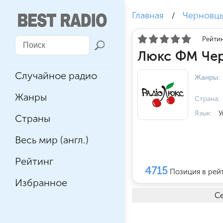
Главная
Черновц
/
Рейтин
Люкс ФМ Чер
Случайное радио
Жанры:
Жанры
Страна:
Язык:
У
Страны
Весь мир (англ.)
Рейтинг
4715
Позиция в рей
Избранное
Се