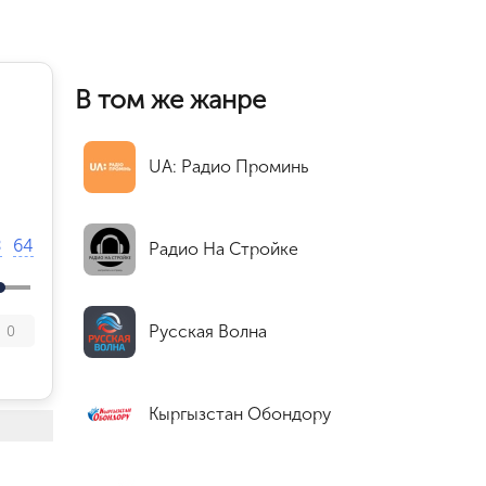
В том же жанре
UA: Радио Проминь
8
64
Радио На Стройке
Русская Волна
0
Кыргызстан Обондору