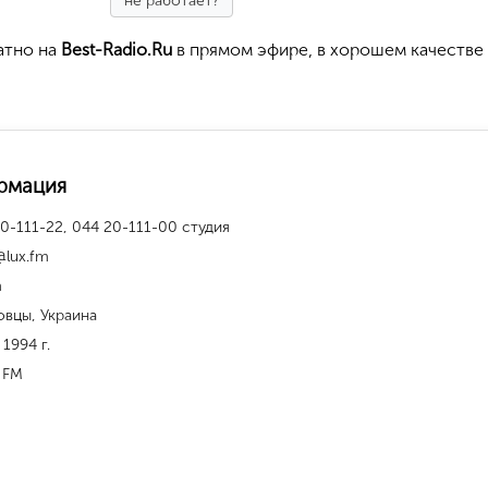
не работает?
атно на
Best-Radio.Ru
в прямом эфире, в хорошем качестве
рмация
0-111-22, 044 20-111-00 студия
@lux.fm
m
овцы, Украина
 1994 г.
 FM