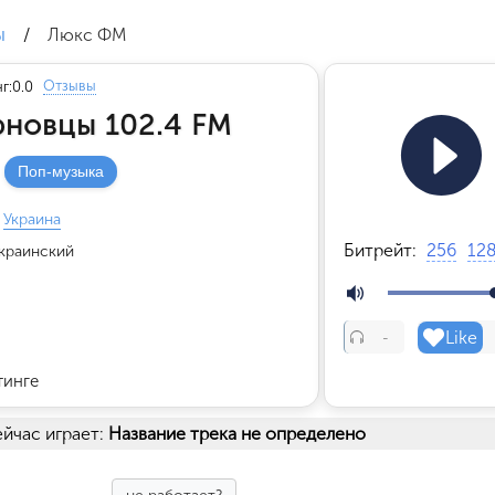
ы
/
Люкс ФМ
Отзывы
г:
0.0
новцы 102.4 FM
Поп-музыка
Украина
Битрейт:
256
12
краинский
Like
-
тинге
йчас играет:
Название трека не определено