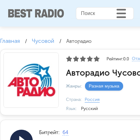
Главная
Чусовой
/
/
Авторадио
Отз
Рейтинг:
0.0
Авторадио Чусово
Жанры:
Разная музыка
Страна:
Россия
Язык:
Русский
Битрейт:
64